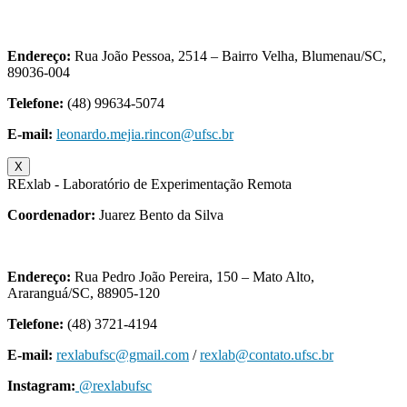
Endereço:
Rua João Pessoa, 2514 – Bairro Velha, Blumenau/SC,
89036-004
Telefone:
(48) 99634-5074
E-mail:
leonardo.mejia.rincon@ufsc.br
X
RExlab - Laboratório de Experimentação Remota
Coordenador:
Juarez Bento da Silva
Endereço:
Rua Pedro João Pereira, 150 – Mato Alto,
Araranguá/SC, 88905-120
Telefone:
(48) 3721-4194
E-mail:
rexlabufsc@gmail.com
/
rexlab@contato.ufsc.br
Instagram:
@rexlabufsc