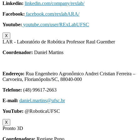
Linkedin:
linkedin.com/company/rexlab/
Facebook:
facebook.com/rexlabARA/
Youtube:
youtube.com/user/RExLabUFSC
X
LAR - Laboratório de Robótica Professor Raul Guenther
Coordenador:
Daniel Martins
Endereço:
Rua Engenheiro Agronômico Andrei Cristian Ferreira –
Carvoeira, Florianópolis/SC, 88040-000
Telefone:
(48) 99617-2663
E-mail:
daniel.martins@ufsc.br
YouTube:
@RoboticaUFSC
X
Pronto 3D
Coordenadora:
Regiane Pupo