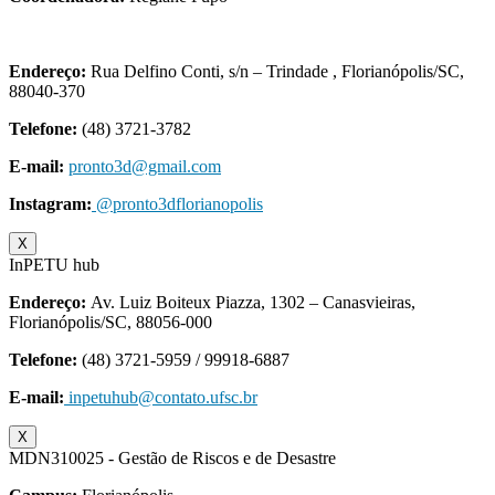
Endereço:
Rua Delfino Conti, s/n – Trindade , Florianópolis/SC,
88040-370
Telefone:
(48) 3721-3782
E-mail:
pronto3d@gmail.com
Instagram:
@pronto3dflorianopolis
X
InPETU hub
Endereço:
Av. Luiz Boiteux Piazza, 1302 – Canasvieiras,
Florianópolis/SC, 88056-000
Telefone:
(48) 3721-5959 / 99918-6887
E-mail:
inpetuhub@contato.ufsc.br
X
MDN310025 - Gestão de Riscos e de Desastre