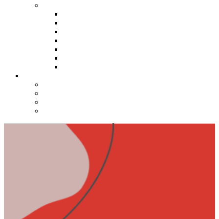
Redes da UFSC
Rede Curie
Ambientes Makers
Rede de Docentes de Empreendedorismo e Inovação
Rede de Mentores
Rede de Inovação Social
Rede de Startups UFSC
Rede de Empresas DNA UFSC
Divulgação
Notícias
Fique por Dentro!
Minuto SINOVA
Calendário SINOVA