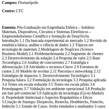
Campus:
Florianópolis
Centro:
CTC
Ementa:
Pós-Graduação em Engenharia Elétrica – Subárea:
Materiais, Dispositivos, Circuitos e Sistemas Eletrônicos –
Empreendedorismo Científico e formação de DeepTechs.
Introdução 1.1 Da bancada experimental ao mercado 1.2 Revisão de
estatística básica, análise e ciência de dados 1.3 Tópicos em
tecnologia de materiais 2.Modelagem de Negócios (Science
Business Model) 2.1 Problema/demanda 2.2 Segmento de clientes
2.3 Desenvolvimento da solução 2.4 Proposta de valor 2.5 Base
Tecnológica 2.6 Análise de concorrentes 2.7 Estratégia e
diferenciação 2.8 Atividades e recursos-Chave 2.9 Estrutura de
custos 2.10 Modelo de receitas 2.11 Parcerias e networking 2.12
Estratégias de impactos 3. Desenvolvimento Tecnológico 3.1
Pesquisa básica 3.2 Formulação da tecnologia 3.3 Pesquisa aplicada
3.4 Testes em escala reduzida 3.5 Testes em escala piloto 3.6
Prototipagens 3.7 Validação em ambiente operacional 3.8 Produção
em fase pré-comercial 3.9 Aplicação da tecnologia (Go-to-Market)
4. Propriedade Intelectual e Aspectos Regulatórios e Éticos
5.Criação de Startups: Deeptechs, Biotechs, Healthtechs, Fintechs,
Indtechs 5.1 Estudo de Casos. Serão estudados e analisados 3 cases