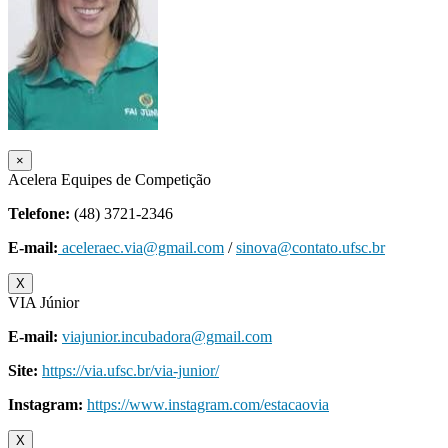
×
Acelera Equipes de Competição
Telefone:
(48) 3721-2346
E-mail:
aceleraec.via@gmail.com
/
sinova@contato.ufsc.br
X
VIA Júnior
E-mail:
viajunior.incubadora@gmail.com
Site:
https://via.ufsc.br/via-junior/
Instagram:
https://www.instagram.com/estacaovia
X