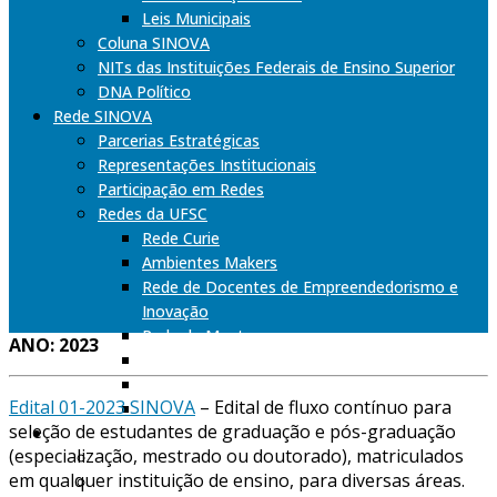
Leis Municipais
Coluna SINOVA
NITs das Instituições Federais de Ensino Superior
DNA Político
Rede SINOVA
Parcerias Estratégicas
Representações Institucionais
Participação em Redes
Redes da UFSC
Rede Curie
Ambientes Makers
Rede de Docentes de Empreendedorismo e
Inovação
Rede de Mentores
ANO: 2023
Rede de Inovação Social
Rede de Startups UFSC
Edital 01-2023 SINOVA
– Edital de fluxo contínuo para
Rede de Empresas DNA UFSC
seleção de estudantes de graduação e pós-graduação
Divulgação
(especialização, mestrado ou doutorado), matriculados
Notícias
em qualquer instituição de ensino, para diversas áreas
.
Fique por Dentro!