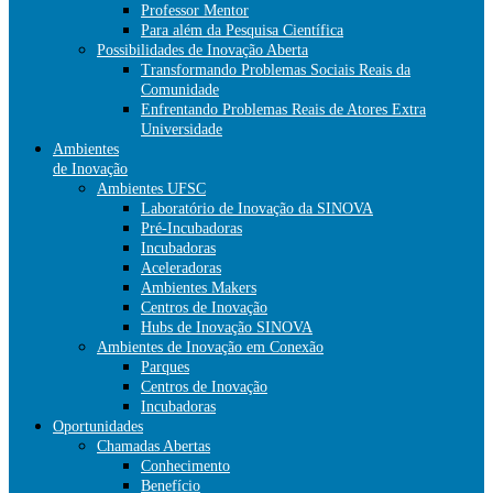
Professor Mentor
Para além da Pesquisa Científica
Possibilidades de Inovação Aberta
Transformando Problemas Sociais Reais da
Comunidade
Enfrentando Problemas Reais de Atores Extra
Universidade
Ambientes
de Inovação
Ambientes UFSC
Laboratório de Inovação da SINOVA
Pré-Incubadoras
Incubadoras
Aceleradoras
Ambientes Makers
Centros de Inovação
Hubs de Inovação SINOVA
Ambientes de Inovação em Conexão
Parques
Centros de Inovação
Incubadoras
Oportunidades
Chamadas Abertas
Conhecimento
Benefício