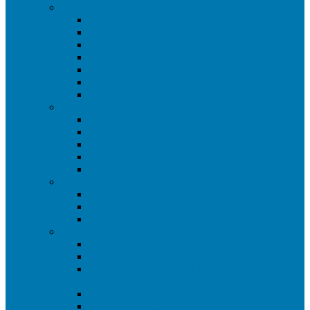
Nossa História
Linha do Tempo
Hall dos Diretores
Histórico
Missão
Visão
Princípios
Valores
Nossa Equipe
Estagiários
Servidores
Voluntários
Teletrabalho
Escala SINOVA
Trabalhe Conosco
Vagas Estagiário
Vagas Servidor
Vagas Voluntário
Nossa Estratégia
Plano de Desenvolvimento Institucional (PDI)
Política de Inovação (UFSC)
Programa de Inovação e Empreendedorismo
(UFSC)
Comitê de Inovação (UFSC)
Regulamentação UFSC