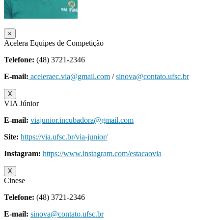
×
Acelera Equipes de Competição
Telefone:
(48) 3721-2346
E-mail:
aceleraec.via@gmail.com
/
sinova@contato.ufsc.br
X
VIA Júnior
E-mail:
viajunior.incubadora@gmail.com
Site:
https://via.ufsc.br/via-junior/
Instagram:
https://www.instagram.com/estacaovia
X
Cinese
Telefone:
(48) 3721-2346
E-mail:
sinova@contato.ufsc.br