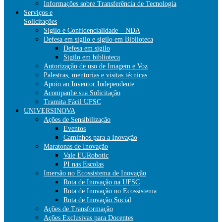
Informações sobre Transferência de Tecnologia
Serviços e
Solicitações
Sigilo e Confidencialidade – NDA
Defesa em sigilo e sigilo em Biblioteca
Defesa em sigilo
Sigilo em biblioteca
Autorização de uso de Imagem e Voz
Palestras, mentorias e visitas técnicas
Apoio ao Inventor Independente
Acompanhe sua Solicitação
Tramita Fácil UFSC
UNIVERSINOVA
Ações de Sensibilização
Eventos
Caminhos para a Inovação
Maratonas de Inovação
Vale EURobotic
PI nas Escolas
Imersão no Ecossistema de Inovação
Rota de Inovação na UFSC
Rota de Inovação no Ecossistema
Rota de Inovação Social
Ações de Transformação
Ações Exclusivas para Docentes