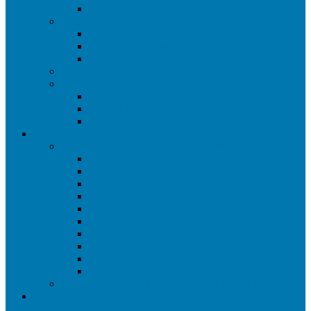
Células SINOVA
Nossos Números
Indicadores
Relatórios de Gestão
Observatório UFSC
Nossos Prêmios
Nossa Marca
Logos da SINOVA
Manual da Marca
Marca UFSC
Suporte SINOVA
Informações sobre Propriedade Intelectual
Patente
Programa de Computador
Desenho Industrial
Marca
Direito Autoral
Topografia de Circuito Integrado
Cultivar
Know-How
Segredo Industrial
Indicação Geográfica
Informações sobre Transferência de Tecnologia
Serviços e
Solicitações