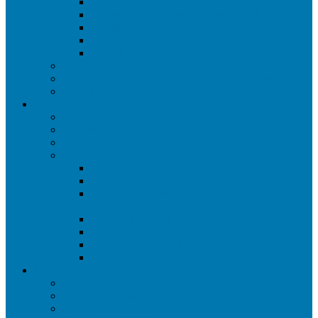
Legislação de Inovação
Legislação de Propriedade Intelectual
Legislação Federal Correlata
Lei de Inovação de SC
Leis Municipais
Coluna SINOVA
NITs das Instituições Federais de Ensino Superior
DNA Político
Rede SINOVA
Parcerias Estratégicas
Representações Institucionais
Participação em Redes
Redes da UFSC
Rede Curie
Ambientes Makers
Rede de Docentes de Empreendedorismo e
Inovação
Rede de Mentores
Rede de Inovação Social
Rede de Startups UFSC
Rede de Empresas DNA UFSC
Divulgação
Notícias
Fique por Dentro!
Minuto SINOVA