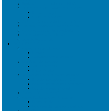
Sigilo e Confidencialidade – NDA
Defesa em sigilo e sigilo em Biblioteca
Defesa em sigilo
Sigilo em biblioteca
Autorização de uso de Imagem e Voz
Palestras, mentorias e visitas técnicas
Apoio ao Inventor Independente
Acompanhe sua Solicitação
Tramita Fácil UFSC
UNIVERSINOVA
Ações de Sensibilização
Eventos
Caminhos para a Inovação
Maratonas de Inovação
Vale EURobotic
PI nas Escolas
Imersão no Ecossistema de Inovação
Rota de Inovação na UFSC
Rota de Inovação no Ecossistema
Rota de Inovação Social
Ações de Transformação
Ações Exclusivas para Docentes
Professor Mentor
Para além da Pesquisa Científica
Possibilidades de Inovação Aberta