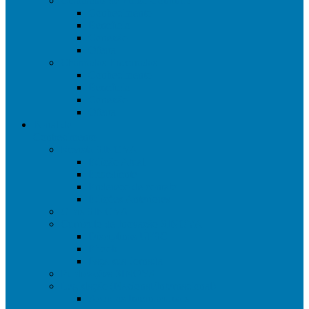
Chamadas de Fluxo Contínuo
Conhecimento
Benefício
Conexão
Oferta
Chamadas Encerradas
Conhecimento
Benefício
Conexão
Oferta
Portal do
Conhecimento
Revista SINOVA
Edição Atual
Expediente
Endereço de contato
Edições Anteriores
Gibis SINOVA
Currículo de Inovação SINOVA
Disciplinas UFSC
Ebook
Faça sua Jornada
Publicações SINOVA
Legislação (Nacional/Internacional)
Acordos Internacionais