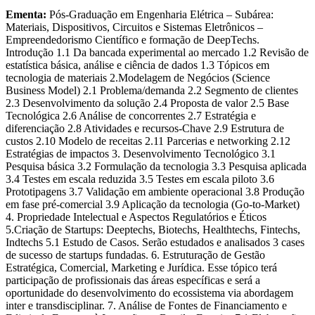
Ementa:
Pós-Graduação em Engenharia Elétrica – Subárea:
Materiais, Dispositivos, Circuitos e Sistemas Eletrônicos –
Empreendedorismo Científico e formação de DeepTechs.
Introdução 1.1 Da bancada experimental ao mercado 1.2 Revisão de
estatística básica, análise e ciência de dados 1.3 Tópicos em
tecnologia de materiais 2.Modelagem de Negócios (Science
Business Model) 2.1 Problema/demanda 2.2 Segmento de clientes
2.3 Desenvolvimento da solução 2.4 Proposta de valor 2.5 Base
Tecnológica 2.6 Análise de concorrentes 2.7 Estratégia e
diferenciação 2.8 Atividades e recursos-Chave 2.9 Estrutura de
custos 2.10 Modelo de receitas 2.11 Parcerias e networking 2.12
Estratégias de impactos 3. Desenvolvimento Tecnológico 3.1
Pesquisa básica 3.2 Formulação da tecnologia 3.3 Pesquisa aplicada
3.4 Testes em escala reduzida 3.5 Testes em escala piloto 3.6
Prototipagens 3.7 Validação em ambiente operacional 3.8 Produção
em fase pré-comercial 3.9 Aplicação da tecnologia (Go-to-Market)
4. Propriedade Intelectual e Aspectos Regulatórios e Éticos
5.Criação de Startups: Deeptechs, Biotechs, Healthtechs, Fintechs,
Indtechs 5.1 Estudo de Casos. Serão estudados e analisados 3 cases
de sucesso de startups fundadas. 6. Estruturação de Gestão
Estratégica, Comercial, Marketing e Jurídica. Esse tópico terá
participação de profissionais das áreas específicas e será a
oportunidade do desenvolvimento do ecossistema via abordagem
inter e transdisciplinar. 7. Análise de Fontes de Financiamento e