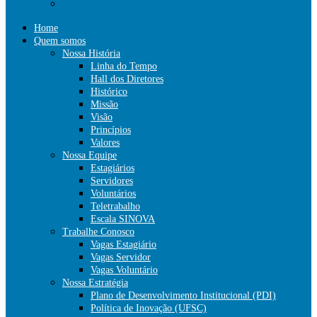
Calendário SINOVA
Home
Quem somos
Nossa História
Linha do Tempo
Hall dos Diretores
Histórico
Missão
Visão
Princípios
Valores
Nossa Equipe
Estagiários
Servidores
Voluntários
Teletrabalho
Escala SINOVA
Trabalhe Conosco
Vagas Estagiário
Vagas Servidor
Vagas Voluntário
Nossa Estratégia
Plano de Desenvolvimento Institucional (PDI)
Política de Inovação (UFSC)