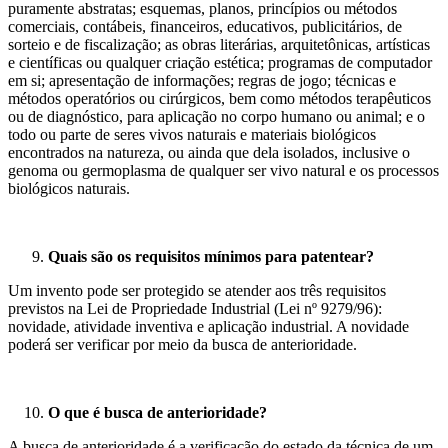
puramente abstratas; esquemas, planos, princípios ou métodos
comerciais, contábeis, financeiros, educativos, publicitários, de
sorteio e de fiscalização; as obras literárias, arquitetônicas, artísticas
e científicas ou qualquer criação estética; programas de computador
em si; apresentação de informações; regras de jogo; técnicas e
métodos operatórios ou cirúrgicos, bem como métodos terapêuticos
ou de diagnóstico, para aplicação no corpo humano ou animal; e o
todo ou parte de seres vivos naturais e materiais biológicos
encontrados na natureza, ou ainda que dela isolados, inclusive o
genoma ou germoplasma de qualquer ser vivo natural e os processos
biológicos naturais.
Quais são os requisitos mínimos para patentear?
Um invento pode ser protegido se atender aos três requisitos
previstos na Lei de Propriedade Industrial (Lei nº 9279/96):
novidade, atividade inventiva e aplicação industrial. A novidade
poderá ser verificar por meio da busca de anterioridade.
O
que é busca de anterioridade?
A busca de anterioridade é a verificação do estado da técnica de um