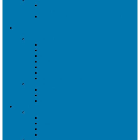
Transformando Problemas Sociais Reais da
Comunidade
Enfrentando Problemas Reais de Atores Extra
Universidade
Ambientes
de Inovação
Ambientes UFSC
Laboratório de Inovação da SINOVA
Pré-Incubadoras
Incubadoras
Aceleradoras
Ambientes Makers
Centros de Inovação
Hubs de Inovação SINOVA
Ambientes de Inovação em Conexão
Parques
Centros de Inovação
Incubadoras
Oportunidades
Chamadas Abertas
Conhecimento
Benefício
Conexão
Oferta