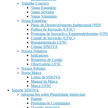
Trabalhe Conosco
Vagas Estagiário
Vagas Servidor
Vagas Voluntário
Nossa Estratégia
Plano de Desenvolvimento Institucional (PDI)
Política de Inovação (UFSC)
Programa de Inovação e Empreendedorismo (UF
Comitê de Inovação (UFSC)
Regulamentação UFSC
Células SINOVA
Nossos Números
Indicadores
Relatórios de Gestão
Observatório UFSC
Nossos Prêmios
Nossa Marca
Logos da SINOVA
Manual da Marca
Marca UFSC
Suporte SINOVA
Informações sobre Propriedade Intelectual
Patente
Programa de Computador
Desenho Industrial