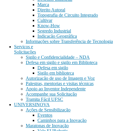
Marca
Direito Autoral
Topografia de Circuito Integrado
Cultivar
Know-How
Segredo Industrial
Indicação Geográfica
Informações sobre Transferência de Tecnologia
Serviços e
Solicitações
Sigilo e Confidencialidade – NDA
Defesa em sigilo e sigilo em Biblioteca
Defesa em sigilo
Sigilo em biblioteca
Autorização de uso de Imagem e Voz
Palestras, mentorias e visitas técnicas
Apoio ao Inventor Independente
Acompanhe sua Solicitação
Tramita Fácil UFSC
UNIVERSINOVA
Ações de Sensibilização
Eventos
Caminhos para a Inovação
Maratonas de Inovação
Vale EURobotic