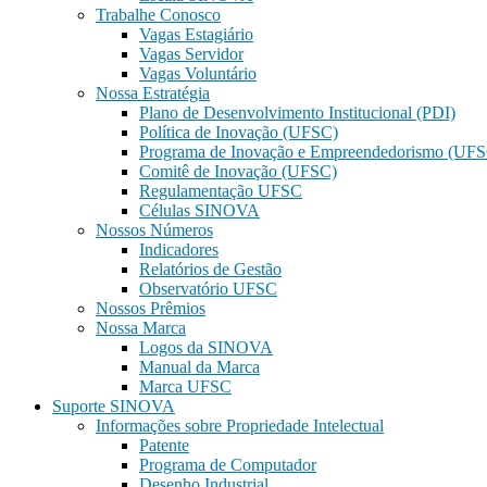
Trabalhe Conosco
Vagas Estagiário
Vagas Servidor
Vagas Voluntário
Nossa Estratégia
Plano de Desenvolvimento Institucional (PDI)
Política de Inovação (UFSC)
Programa de Inovação e Empreendedorismo (UF
Comitê de Inovação (UFSC)
Regulamentação UFSC
Células SINOVA
Nossos Números
Indicadores
Relatórios de Gestão
Observatório UFSC
Nossos Prêmios
Nossa Marca
Logos da SINOVA
Manual da Marca
Marca UFSC
Suporte SINOVA
Informações sobre Propriedade Intelectual
Patente
Programa de Computador
Desenho Industrial