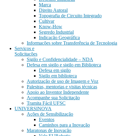
Marca
Direito Autoral
Topografia de Circuito Integrado
Cultivar
Know-How
Segredo Industrial
Indicação Geográfica
Informações sobre Transferência de Tecnologia
Serviços e
Solicitações
Sigilo e Confidencialidade – NDA
Defesa em sigilo e sigilo em Biblioteca
Defesa em sigilo
Sigilo em biblioteca
Autorização de uso de Imagem e Voz
Palestras, mentorias e visitas técnicas
Apoio ao Inventor Independente
Acompanhe sua Solicitação
Tramita Fácil UFSC
UNIVERSINOVA
Ações de Sensibilização
Eventos
Caminhos para a Inovação
Maratonas de Inovação
Vale EURobotic