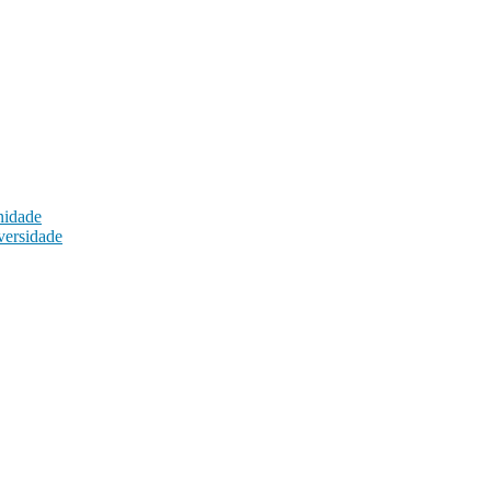
nidade
versidade